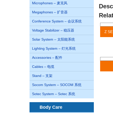
Microphones – 麦克风
Desc
Megaphones – 扩音器
Rela
Conference System – 会议系统
Voltage Stabilizer – 稳压器
Z S
Solar System – 太阳能系统
Lighting System – 灯光系统
Accessories – 配件
Cables – 电缆
Stand – 支架
Socom System – SOCOM 系统
Sotec System – Sotec 系统
Body Care