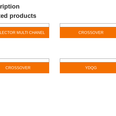
ription
ted products
ELECTOR MULTI CHANEL
CROSSOVER
CROSSOVER
YDQG