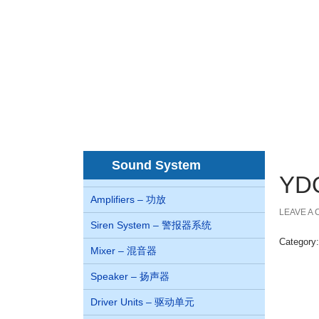
Home
About us
Co
首页
关于我们
juegos de casino online Chile
Sound System
YD
Amplifiers – 功放
LEAVE A
Siren System – 警报器系统
Category
Mixer – 混音器
Speaker – 扬声器
Driver Units – 驱动单元