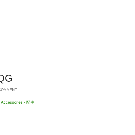
Listen to y
ncern
Products
Services
Me
关系
产品
服务
nejlepší online casina
QG
 COMMENT
:
Accessories - 配件