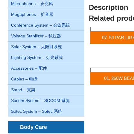
Microphones – 麦克风
Description
Megaphones – 扩音器
Related prod
Conference System – 会议系统
Voltage Stabilizer – 稳压器
07. 54 PAR LIG
Solar System – 太阳能系统
Lighting System – 灯光系统
Accessories – 配件
01. 260W BE
Cables – 电缆
Stand – 支架
Socom System – SOCOM 系统
Sotec System – Sotec 系统
Body Care