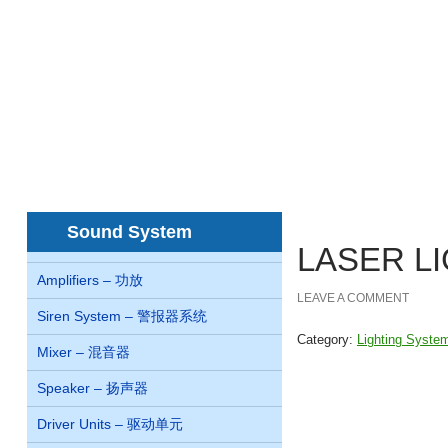
Home
About us
Concern
Products
首页
关于我们
关系
产品
juegos de casino online Chile
nejlepší online
Sound System
LASER LI
Amplifiers – 功放
LEAVE A COMMENT
Siren System – 警报器系统
Category:
Lighting Sys
Mixer – 混音器
Speaker – 扬声器
Driver Units – 驱动单元