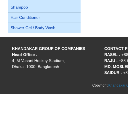
Shampoo
Hair Conditioner
Shower Gel / Body Wash
KHANDAKAR GROUP OF COMPANIES
CONTACT 
Head Office :
RASEL :
+88
4, M.Vasani Hockey Stadium,
RAJU :
+88-
Dhaka -1000, Bangladesh.
MD. MOSLEH
SAIDUR :
+8
Copyright
Khandakar G